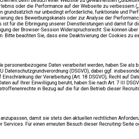
cherheit beim Besuch einer Website zu gewährleisten („unbedingt
erlebnis oder die Performance auf der Webseite zu verbessern 
en grundsätzlich nur unbedingt erforderliche, funktionale und 
izierung des Bewerbungskanals oder zur Analyse der Performanc
 ist für die Erbringung unserer Dienstleistungen und damit für d
ndigung der Browser-Session Widerspruchsrecht: Sie können übe
 Bitte beachten Sie, dass eine Deaktivierung der Cookies zu e
elle personenbezogene Daten verarbeitet werden, haben Sie als 
EU Datenschutzgrundverordnung (DSGVO), dabei ggf. insbesonder
 Einschränkung der Verarbeitung (Art. 18 DSGVO), Recht auf Date
n auf Ihrer Einwilligung beruht, haben Sie nach Art. 7 III DSG
etroffenenrechte in Bezug auf die für den Betrieb dieser Recrui
t anzupassen, damit sie stets den aktuellen rechtlichen Anforde
r Services. Für einen erneuten Besuch dieser Recruiting-Seite o