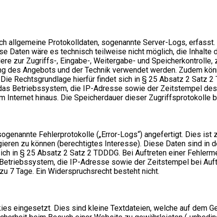
sch allgemeine Protokolldaten, sogenannte Server-Logs, erfasst
e Daten wäre es technisch teilweise nicht möglich, die Inhalte 
ere zur Zugriffs-, Eingabe-, Weitergabe- und Speicherkontrolle
ung des Angebots und der Technik verwendet werden. Zudem könn
. Die Rechtsgrundlage hierfür findet sich in § 25 Absatz 2 Sat
s Betriebssystem, die IP-Adresse sowie der Zeitstempel des Z
Internet hinaus. Die Speicherdauer dieser Zugriffsprotokolle be
enannte Fehlerprotokolle („Error-Logs“) angefertigt. Dies ist 
gieren zu können (berechtigtes Interesse). Diese Daten sind i
t sich in § 25 Absatz 2 Satz 2 TDDDG. Bei Auftreten einer Fehl
etriebssystem, die IP-Adresse sowie der Zeitstempel bei Auft
 zu 7 Tage. Ein Widerspruchsrecht besteht nicht.
es eingesetzt. Dies sind kleine Textdateien, welche auf dem Ger