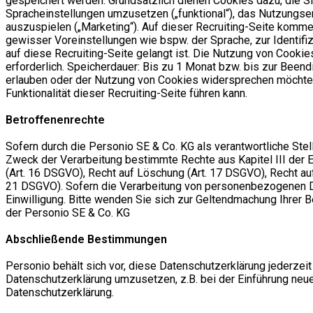
gespeichert werden. Grundsätzlich dienen Cookies dazu, die Si
Spracheinstellungen umzusetzen („funktional“), das Nutzungs
auszuspielen („Marketing“). Auf dieser Recruiting-Seite komm
gewisser Voreinstellungen wie bspw. der Sprache, zur Identif
auf diese Recruiting-Seite gelangt ist. Die Nutzung von Cookies
erforderlich. Speicherdauer: Bis zu 1 Monat bzw. bis zur Bee
erlauben oder der Nutzung von Cookies widersprechen möchten.
Funktionalität dieser Recruiting-Seite führen kann.
Betroffenenrechte
Sofern durch die Personio SE & Co. KG als verantwortliche St
Zweck der Verarbeitung bestimmte Rechte aus Kapitel III der 
(Art. 16 DSGVO), Recht auf Löschung (Art. 17 DSGVO), Recht auf
21 DSGVO). Sofern die Verarbeitung von personenbezogenen Date
Einwilligung. Bitte wenden Sie sich zur Geltendmachung Ihrer B
der Personio SE & Co. KG
Abschließende Bestimmungen
Personio behält sich vor, diese Datenschutzerklärung jederzei
Datenschutzerklärung umzusetzen, z.B. bei der Einführung neue
Datenschutzerklärung.